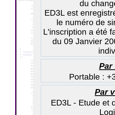
du change
ED3L est enregistr
le numéro de si
L'inscription a été 
du 09 Janvier 200
indiv
Par
Portable : +
Par v
ED3L - Etude et 
Logi