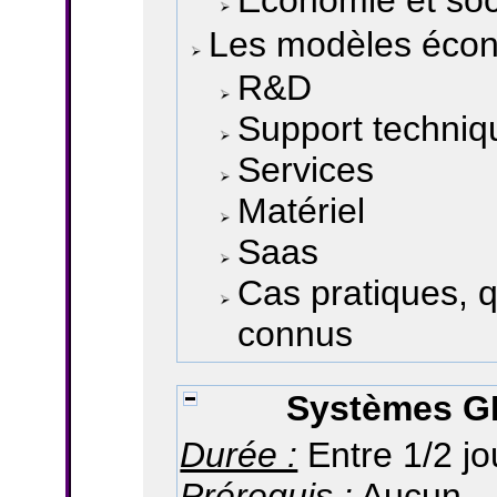
Économie et soc
Les modèles éco
R&D
Support techniq
Services
Matériel
Saas
Cas pratiques, 
connus
Systèmes GN
Durée :
Entre 1/2 jo
Prérequis :
Aucun