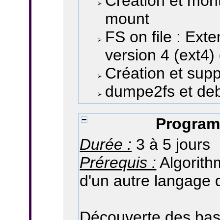
Création et mont
mount
FS on file : Ext
version 4 (ext4)
Création et supp
dumpe2fs et de
Program
Durée :
3 à 5 jours
Prérequis :
Algorith
d'un autre langage
Découverte des bas