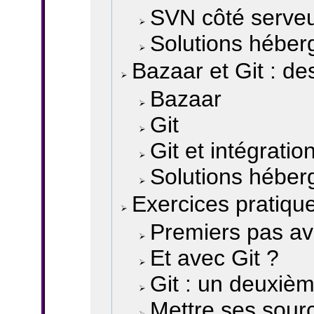
SVN côté serve
Solutions héber
Bazaar et Git : de
Bazaar
Git
Git et intégratio
Solutions héber
Exercices pratiqu
Premiers pas a
Et avec Git ?
Git : un deuxiè
Mettre ses sourc